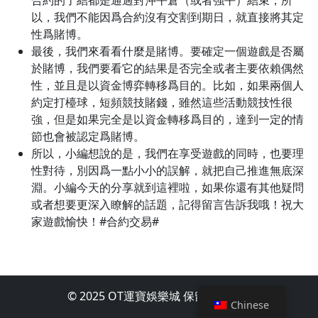
合約的了結都是通過對沖平倉（或者強平）結束，所
以，我們不能因爲合約沒有交割到期日，就直接將其定
性爲賭博。
最後，我們來看看什麼是賭博。要確定一個遊戲是否屬
於賭博，我們要看它的結果是否完全或者主要依賴偶然
性，並且是以資金博弈轉移爲目的。比如，如果兩個人
約定打檯球，短頻競技賭錢，雖然這些活動競技性很
強，但是如果完全是以資金轉移爲目的，達到一定的情
節也會被認定爲賭博。
所以，小編想說的是，我們在享受遊戲的同時，也要理
性對待，別因爲一點小小的誤解，就把自己推進無底深
淵。小編今天的分享就到這裡啦，如果你還有其他疑問
或者想要更深入瞭解的話題，記得留言告訴我哦！祝大
家遊戲愉快！#合約交易#
© 2025 OT運寶娛樂城 保留所有權利
Chinese