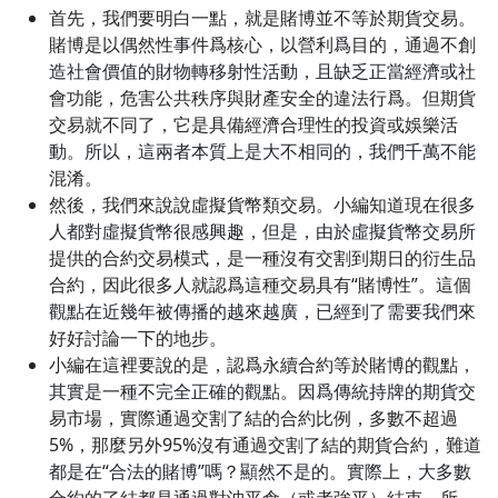
首先，我們要明白一點，就是賭博並不等於期貨交易。
賭博是以偶然性事件爲核心，以營利爲目的，通過不創
造社會價值的財物轉移射性活動，且缺乏正當經濟或社
會功能，危害公共秩序與財產安全的違法行爲。但期貨
交易就不同了，它是具備經濟合理性的投資或娛樂活
動。所以，這兩者本質上是大不相同的，我們千萬不能
混淆。
然後，我們來說說虛擬貨幣類交易。小編知道現在很多
人都對虛擬貨幣很感興趣，但是，由於虛擬貨幣交易所
提供的合約交易模式，是一種沒有交割到期日的衍生品
合約，因此很多人就認爲這種交易具有“賭博性”。這個
觀點在近幾年被傳播的越來越廣，已經到了需要我們來
好好討論一下的地步。
小編在這裡要說的是，認爲永續合約等於賭博的觀點，
其實是一種不完全正確的觀點。因爲傳統持牌的期貨交
易市場，實際通過交割了結的合約比例，多數不超過
5%，那麼另外95%沒有通過交割了結的期貨合約，難道
都是在“合法的賭博”嗎？顯然不是的。實際上，大多數