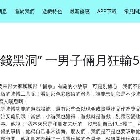
消息
關於我們
遊戲特色
最新優惠
APP下載
常見問
錢黑洞” 一男子倆月狂輸
要來跟大家聊聊跟「捕魚」有關的小故事，可是別擔心，我們不
藏版的賭博工具呢！看到那色彩繽紛的螢幕，誰能想到它是不少
讓人嘆息啊！
珠等賭博功能的遊戲設施，還有那些會以現金或貴重物品作為獎
被治安處罰哦！當然，小編我也覺得，遊戲就是遊戲，別讓它變
事。他說：“我本來只是和朋友去玩的，沒想到自己也上癮了。兩
輸錢的事情，他稱自己非常後悔。朋友們，我們是不是也要吸取
打發時間。他和朋友都辦了一張電玩城的會員卡，然後開始玩各