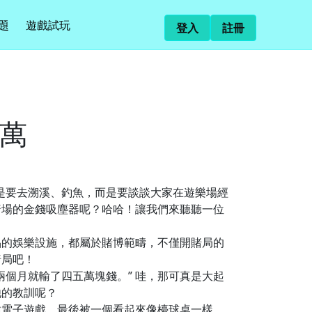
題
遊戲試玩
登入
註冊
5萬
是要去溯溪、釣魚，而是要談談大家在遊樂場經
賭場的金錢吸塵器呢？哈哈！讓我們來聽聽一位
品的娛樂設施，都屬於賭博範疇，不僅開賭局的
賭局吧！
個月就輸了四五萬塊錢。” 哇，那可真是大起
他的教訓呢？
種電子遊戲。最後被一個看起來像檯球桌一樣，