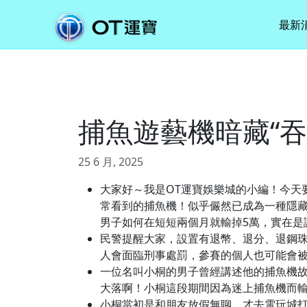
最新
捕魚遊藝機暗藏“吞
25 6 月, 2025
大家好～我是OT運寶娛樂城的小編！今天
常看到的捕魚機！似乎儼然已成為一種隱
男子如何在短短兩個月就輸掉5萬，實在是
民警提醒大家，設置有退幣、退分、退鋼
人會面臨刑事處罰，參賽的個人也可能會
一位名叫小桐的男子曾經講述他的捕魚機故
大落啊！小桐這段期間因為迷上捕魚機而
小桐當初是和朋友放假無聊，才去電玩城