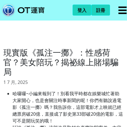
☰
登入
註冊
現實版《孤注一擲》：性感荷
官？美女陪玩？揭祕線上賭場騙
局
1 7 月, 2025
哈囉囉~小編來報到了！別看我平時都在娛樂城忙著助
大家開心，也是會關注時事新聞的呢！你們有聽說過電
影《孤注一擲》嗎？我告訴你，這部電影才上映就已經
總票房破20億，直接成了影史第33部破20億的電影，這
可不是開玩笑的哦！