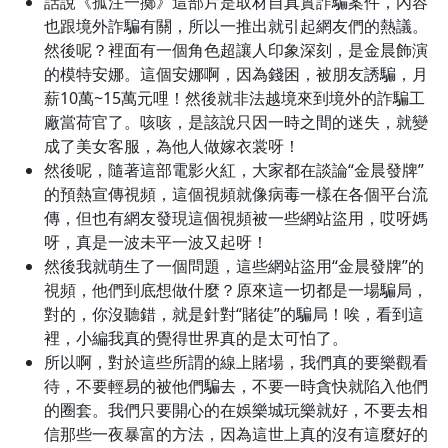
話說《孤注一擲》這部片是取材自真實詐騙案件，內容
也跟境外詐騙有關，所以一推出就引起網友們的熱議。
然後呢？裡面有一個角色超讓人印象深刻，是金晨飾演
的模特安娜。這個安娜啊，因為錢困，被朋友誘騙，月
薪10萬~15萬元哩！然後就非法越境來到境外的詐騙工
廠當荷官了。咳咳，是該說只因一時之間的迷失，就變
成了美女客服，為他人做嫁衣裳呀！
然後呢，隨著這部電影火紅，大家都在談論“金晨發牌”
的預熱宣傳視頻，這個視頻就像病毒一樣在各個平台流
傳，但也有網友發現這個視頻被一些網站盜用，哎呀媽
呀，真是一波未平一波又起呀！
然後我就萌生了一個問題，這些網站盜用“金晨發牌”的
視頻，他們到底想做什麼？原來這一切都是一場騙局，
對的，你沒聽錯，就是針對“賭徒”的騙局！唉，看到這
裡，小編我真的覺得世界真的是太可怕了。
所以啊，對於這些所謂的線上賭場，我們真的要樂觀看
待，不要輕易的被他們騙去，不要一時貪快就陷入他們
的圈套。我們只要開心的在娛樂城玩樂就好，不要去相
信那些一夜暴富的方法，因為這世上真的沒有這麼好的