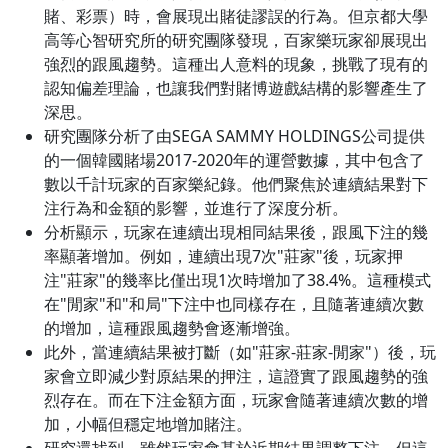
賭、彩票）時，會展現出賭徒謬誤的行為。但京都大學
高等心智研究所的研究團隊發現，百家樂玩家卻展現出
強烈的跟風趨勢。這種出人意料的現象，挑戰了現有的
認知偏差理論，也讓我們對賭博遊戲結構的影響產生了
深思。
研究團隊分析了由SEGA SAMMY HOLDINGS公司提供
的一個韓國賭場2017-2020年的運營數據，其中包含了
數以千計玩家的百家樂紀錄。他們聚焦於連續結果對下
注行為和金額的影響，並進行了深度分析。
分析顯示，玩家在連續出現相同結果後，跟風下注的幾
率顯著增加。例如，連續出現7次"莊家"後，玩家押
注"莊家"的幾率比僅出現1次時增加了38.4%。這種模式
在"閒家"和"和局"下注中也同樣存在，且隨著連續次數
的增加，這種跟風趨勢會逐漸增強。
此外，當連續結果被打斷（如"莊家-莊家-閒家"）後，玩
家會立即減少對原結果的押注，這證實了跟風趨勢的強
烈存在。而在下注金額方面，玩家會隨著連續次數的增
加，小幅但穩定地增加賭注。