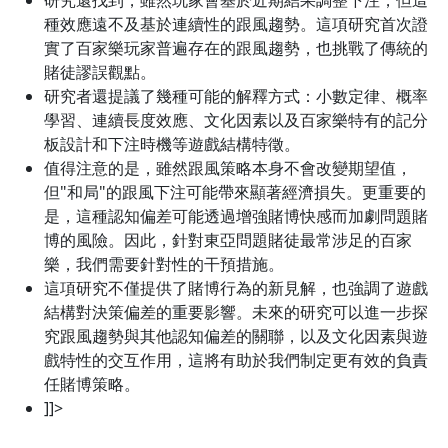
研究還找到，雖然玩家會基於近期結果調整下注，但這
種效應遠不及基於連續性的跟風趨勢。這項研究首次證
實了百家樂玩家普遍存在的跟風趨勢，也挑戰了傳統的
賭徒謬誤觀點。
研究者還提議了幾種可能的解釋方式：小數定律、概率
學習、連續長度效應、文化因素以及百家樂特有的記分
板設計和下注時機等遊戲結構特徵。
值得注意的是，雖然跟風策略本身不會改變期望值，
但"和局"的跟風下注可能帶來顯著經濟損失。更重要的
是，這種認知偏差可能透過增強賭博快感而加劇問題賭
博的風險。因此，針對東亞問題賭徒最常涉足的百家
樂，我們需要針對性的干預措施。
這項研究不僅提供了賭博行為的新見解，也強調了遊戲
結構對決策偏差的重要影響。未來的研究可以進一步探
究跟風趨勢與其他認知偏差的關聯，以及文化因素與遊
戲特性的交互作用，這將有助於我們制定更有效的負責
任賭博策略。
]]>