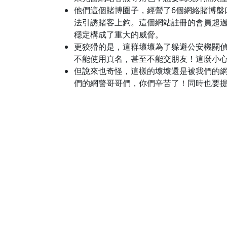
他們這個賭博圈子，經營了6個網絡賭博盤
法引誘賭客上鉤。這個網站註冊的會員超過了
穩定構成了重大的威脅。
更狡猾的是，這群壞壞為了躲避公安機關
不能使用真名，甚至不能交朋友！這麼小
但說來也奇怪，這樣的壞壞還是被我們的
們的網警哥哥們，你們辛苦了！同時也要