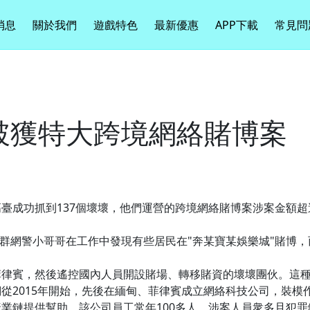
消息
關於我們
遊戲特色
最新優惠
APP下載
常見問
方破獲特大跨境網絡賭博案
臺成功抓到137個壞壞，他們運營的跨境網絡賭博案涉案金額超
，這群網警小哥哥在工作中發現有些居民在"奔某寶某娛樂城"賭博
菲律賓，然後遙控國內人員開設賭場、轉移賭資的壞壞團伙。這
從2015年開始，先後在緬甸、菲律賓成立網絡科技公司，裝模
業鏈提供幫助。該公司員工常年100多人，涉案人員衆多且犯罪