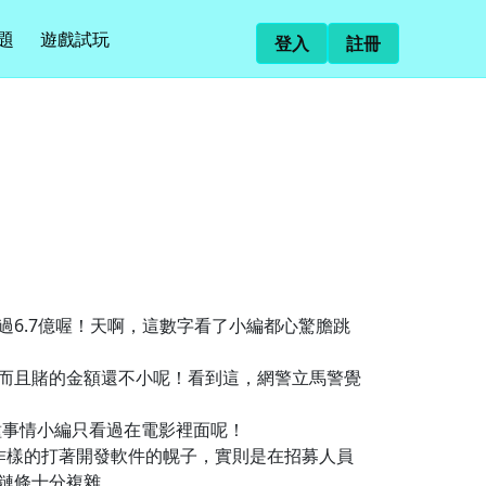
題
遊戲試玩
登入
註冊
過6.7億喔！天啊，這數字看了小編都心驚膽跳
，而且賭的金額還不小呢！看到這，網警立馬警覺
種事情小編只看過在電影裡面呢！
作樣的打著開發軟件的幌子，實則是在招募人員
鏈條十分複雜。