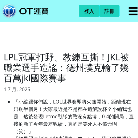
☰
登入
註冊
LPL冠軍打野、教練互撕！JKL被
職業選手造謠：德州撲克輸了幾
百萬jkl國際賽事
1 7 月, 2025
「小編跟你們說，LOL世界賽即將火熱開始，距離現在
只剩半個月！大家最近是不是都在追解說杯？小編我也
是，然後發現Letme戰隊的戰況有點慘，0-4的開局，直
接刷新了今年最差戰績，真的是笑死人不償命啊
（笑）」