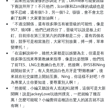
「如果照這個淒慘的步調走下去，Letme隊可能要跟線
下賽說拜拜了！不只他們，Icon隊和Zzm隊的成績也是
慘不忍睹，還有個1-3，另一個1-2。咳咳，會不會太悲
劇了點啊！大家要加油啊！」
「不過沒關係，還有很多隊伍有被晉級的可能性，像是
957、狼X隊，他們已經四分了，晉級可以說是板上釘
釘。目前排在第三至第六的四隊都是二分，還有四個名
額，競爭可是相當激烈，大家可別放棄，搏一搏，單車
變摩托！」
「在這解說杯中，雖然大家都是以娛樂為主，但還是有
很多隊伍找來專業教練來指導，像是比姿態隊，他們找
了前TES、LNG主教練白色月牙。然後啊，BYSS和Ning
就開始冒火了，有人竟然說白色月牙是“野雞教練”，後
來就在社交媒體上開始互撕。Ning，你這樣不好吧！作
為專業人士你要知道，要尊重別人啊！」
「然後呢，小編又聽說有人造謠JKL賭博，這個可是大新
聞啊！說是JackeyLove玩德州撲克，一把就輸了幾百
萬！怎麼可能呢？小編覺得這種語出驚人的謠言就不該
有啊！」